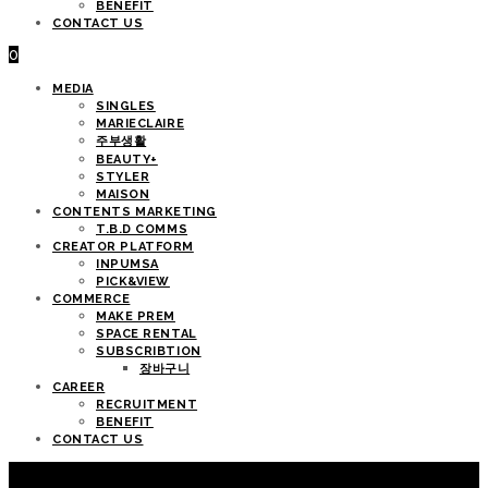
BENEFIT
CONTACT US
0
MEDIA
SINGLES
MARIECLAIRE
주부생활
BEAUTY+
STYLER
MAISON
CONTENTS MARKETING
T.B.D COMMS
CREATOR PLATFORM
INPUMSA
PICK&VIEW
COMMERCE
MAKE PREM
SPACE RENTAL
SUBSCRIBTION
장바구니
CAREER
RECRUITMENT
BENEFIT
CONTACT US